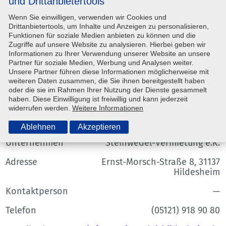
und Drittanbietertools
Wenn Sie einwilligen, verwenden wir Cookies und
Drittanbietertools, um Inhalte und Anzeigen zu personalisieren,
Hersteller
keine Angaben
Funktionen für soziale Medien anbieten zu können und die
Zugriffe auf unsere Website zu analysieren. Hierbei geben wir
Modellbezeichnung
APF 15/40
Informationen zu Ihrer Verwendung unserer Website an unsere
Partner für soziale Medien, Werbung und Analysen weiter.
Unsere Partner führen diese Informationen möglicherweise mit
Anfragen
weiteren Daten zusammen, die Sie ihnen bereitgestellt haben
oder die sie im Rahmen Ihrer Nutzung der Dienste gesammelt
haben. Diese Einwilligung ist freiwillig und kann jederzeit
Ansprechpartner
widerrufen werden.
Weitere Informationen
Ablehnen
Akzeptieren
Unternehmen
Steinwedel-Vermietung e.K.
Adresse
Ernst-Morsch-Straße 8, 31137
Hildesheim
Kontaktperson
—
Telefon
(05121) 918 90 80