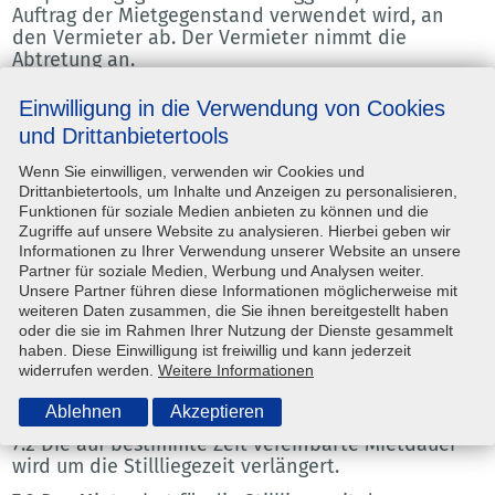
Auftrag der Mietgegenstand verwendet wird, an
den Vermieter ab. Der Vermieter nimmt die
Abtretung an.
6.9 Der Vermieter verpflichtet sich, die dem
Einwilligung in die Verwendung von Cookies
Vermieter zustehenden Sicherheiten auf Verlangen
und Drittanbietertools
des Mieters freizugeben, soweit ihr Wert die zu
sichernden Forderungen um mehr als 20 %
Wenn Sie einwilligen, verwenden wir Cookies und
übersteigt.
Drittanbietertools, um Inhalte und Anzeigen zu personalisieren,
Funktionen für soziale Medien anbieten zu können und die
7. Stillliegeklausel
Zugriffe auf unsere Website zu analysieren. Hierbei geben wir
Informationen zu Ihrer Verwendung unserer Website an unsere
7.1 Ruhen die Arbeiten auf der Arbeitsstätte, für die
Partner für soziale Medien, Werbung und Analysen weiter.
das Gerät gemietet ist, infolge von Umständen, die
Unsere Partner führen diese Informationen möglicherweise mit
weder der Mieter noch sein Auftraggeber zu
weiteren Daten zusammen, die Sie ihnen bereitgestellt haben
vertreten haben (z. B. Frost, Hochwasser, Streik,
oder die sie im Rahmen Ihrer Nutzung der Dienste gesammelt
innere Unruhen, Kriegsereignisse, behördliche
haben. Diese Einwilligung ist freiwillig und kann jederzeit
Anordnungen) an mindestens zehn aufeinander
widerrufen werden.
Weitere Informationen
folgenden Tagen, so gilt ab dem 11. Kalendertag
diese Zeit als Stillliegezeit.
Ablehnen
Akzeptieren
7.2 Die auf bestimmte Zeit vereinbarte Mietdauer
wird um die Stillliegezeit verlängert.