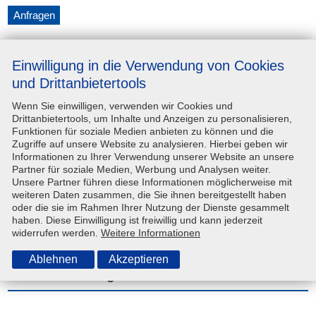
Anfragen
Ansprechpartner
Einwilligung in die Verwendung von Cookies
und Drittanbietertools
Wenn Sie einwilligen, verwenden wir Cookies und
Unternehmen
Steinwedel-Vermietung e.K.
Drittanbietertools, um Inhalte und Anzeigen zu personalisieren,
Funktionen für soziale Medien anbieten zu können und die
Adresse
Ernst-Morsch-Straße 8, 31137
Zugriffe auf unsere Website zu analysieren. Hierbei geben wir
Hildesheim
Informationen zu Ihrer Verwendung unserer Website an unsere
Partner für soziale Medien, Werbung und Analysen weiter.
Kontaktperson
—
Unsere Partner führen diese Informationen möglicherweise mit
weiteren Daten zusammen, die Sie ihnen bereitgestellt haben
Telefon
(05121) 918 90 80
oder die sie im Rahmen Ihrer Nutzung der Dienste gesammelt
haben. Diese Einwilligung ist freiwillig und kann jederzeit
E-Mail-Adresse
info@steinwedel-hildesheim.de
widerrufen werden.
Weitere Informationen
Ablehnen
Akzeptieren
Technische Angaben