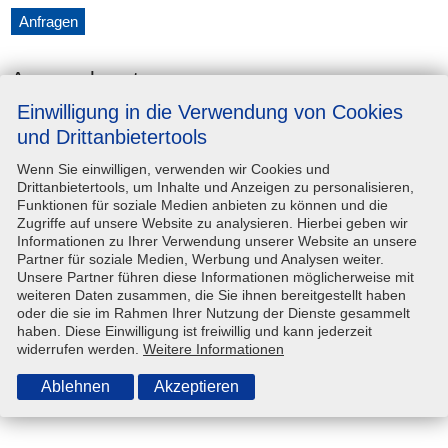
Anfragen
Ansprechpartner
Einwilligung in die Verwendung von Cookies
und Drittanbietertools
Unternehmen
Steinwedel-Vermietung e.K.
Wenn Sie einwilligen, verwenden wir Cookies und
Drittanbietertools, um Inhalte und Anzeigen zu personalisieren,
Adresse
Ernst-Morsch-Straße 8, 31137
Funktionen für soziale Medien anbieten zu können und die
Hildesheim
Zugriffe auf unsere Website zu analysieren. Hierbei geben wir
Informationen zu Ihrer Verwendung unserer Website an unsere
Kontaktperson
—
Partner für soziale Medien, Werbung und Analysen weiter.
Unsere Partner führen diese Informationen möglicherweise mit
Telefon
(05121) 918 90 80
weiteren Daten zusammen, die Sie ihnen bereitgestellt haben
oder die sie im Rahmen Ihrer Nutzung der Dienste gesammelt
E-Mail-Adresse
info@steinwedel-hildesheim.de
haben. Diese Einwilligung ist freiwillig und kann jederzeit
widerrufen werden.
Weitere Informationen
Technische Angaben
Ablehnen
Akzeptieren