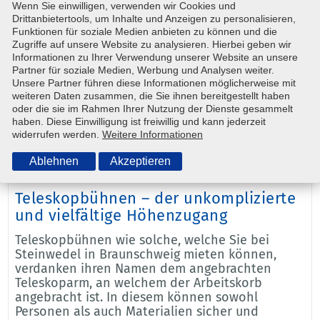
Wenn Sie einwilligen, verwenden wir Cookies und
Drittanbietertools, um Inhalte und Anzeigen zu personalisieren,
Egal, ob im Hallen-, Tunnel- oder Stahlbau, bei
Funktionen für soziale Medien anbieten zu können und die
Reparatur- und Installationsarbeiten oder bei
Zugriffe auf unsere Website zu analysieren. Hierbei geben wir
Veranstaltungen, die Teleskopbühne ist vielseitig
Informationen zu Ihrer Verwendung unserer Website an unsere
einsetzbar. Bei Steinwedel in Braunschweig finden
Partner für soziale Medien, Werbung und Analysen weiter.
Sie das passende Gerät für Ihre Anforderungen.
Unsere Partner führen diese Informationen möglicherweise mit
Dabei vermieten wir nicht nur in Braunschweig,
weiteren Daten zusammen, die Sie ihnen bereitgestellt haben
sondern als Partner von
SYSTEM LIFT
auch
oder die sie im Rahmen Ihrer Nutzung der Dienste gesammelt
haben. Diese Einwilligung ist freiwillig und kann jederzeit
deutschland- und sogar europaweit. Schicken Sie
widerrufen werden.
Weitere Informationen
uns eine
Anfrage
, wir helfen Ihnen gern!
Ablehnen
Akzeptieren
Teleskopbühnen – der unkomplizierte
und vielfältige Höhenzugang
Teleskopbühnen wie solche, welche Sie bei
Steinwedel in Braunschweig mieten können,
verdanken ihren Namen dem angebrachten
Teleskoparm, an welchem der Arbeitskorb
angebracht ist. In diesem können sowohl
Personen als auch Materialien sicher und