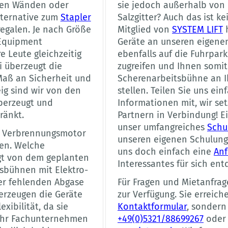
ten Wänden oder
sie jedoch außerhalb von 
lternative zum
Stapler
Salzgitter? Auch das ist k
egalen. Je nach Größe
Mitglied von
SYSTEM LIFT
h
Equipment
Geräte an unseren eigene
e Leute gleichzeitig
ebenfalls auf die Fuhrpar
i überzeugt die
zugreifen und Ihnen somit
aß an Sicherheit und
Scherenarbeitsbühne an I
ig sind wir von den
stellen. Teilen Sie uns ei
berzeugt und
Informationen mit, wir s
ränkt.
Partnern in Verbindung! Ei
unser umfangreiches
Schu
t Verbrennungsmotor
unseren eigenen Schulungs
ben. Welche
uns doch einfach eine
Anf
ängt von dem geplanten
Interessantes für sich en
sbühnen mit Elektro-
der fehlenden Abgase
Für Fragen und Mietanfrag
erzeugen die Geräte
zur Verfügung. Sie erreich
xibilität, da sie
Kontaktformular
, sondern
 Ihr Fachunternehmen
+49(0)5321/88699267
oder 