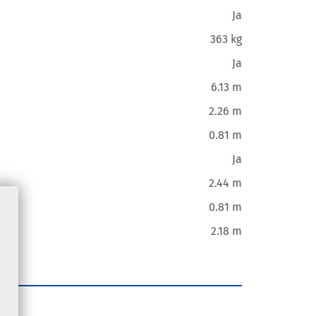
Ja
363 kg
Ja
6.13 m
2.26 m
0.81 m
Ja
2.44 m
0.81 m
2.18 m