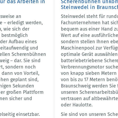
ür das Arbeiten in
Scherenbühnen unkomp
Steinwedel in Braunsc
lsweise an
Steinwedel steht für rund
 – erledigt werden,
Fachunternehmen hat sich 
, wie sich der
bequem aus einer Hand zu 
 bestmöglich
Wert auf eine ausführlich
 der Aufbau eines
sondern stellen Ihnen ebe
zeitaufwendig und
Maschinenpool zur Verfügu
 stellen Scherenbühnen
optimale Gerät auswählen 
eig – dar. Sie sind
batteriebetriebene Scher
rt, sondern noch
Verbrennungsmotor suchen
m dann von Vorteil,
von knapp sieben Metern 
hen geplant sind,
von bis zu 17 Metern benö
enigen Sekunden
Braunschweig werden Sie f
der großen Plattform
unseren Scherenarbeitsbü
nen sicher und
vertrauen auf altbewährte
oder Haulotte.
seitig einsetzbar.
Sie sind von unseren Sch