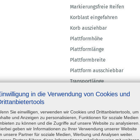
Markierungsfreie Reifen
Korblast eingefahren
Korb ausziehbar
Plattformhöhe
Plattformlänge
Plattformbreite
Plattform ausschiebbar
Transportlänge
Transportbreite
Einwilligung in die Verwendung von Cookies und
rittanbietertools
Transporthöhe
enn Sie einwilligen, verwenden wir Cookies und Drittanbietertools, um
nhalte und Anzeigen zu personalisieren, Funktionen für soziale Medien
Dokumente
nbieten zu können und die Zugriffe auf unsere Website zu analysieren.
ierbei geben wir Informationen zu Ihrer Verwendung unserer Website
n unsere Partner für soziale Medien, Werbung und Analysen weiter.
datenblatt
nsere Partner führen diese Informationen möglicherweise mit weiteren