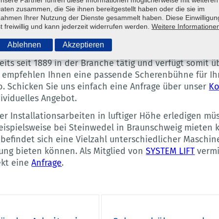
aten zusammen, die Sie ihnen bereitgestellt haben oder die sie im
ahmen Ihrer Nutzung der Dienste gesammelt haben. Diese Einwilligun
st freiwillig und kann jederzeit widerrufen werden.
Weitere Informatione
nd Scherenarbeitsbühnenvermietung
Ablehnen
Akzeptieren
ts seit 1889 in der Branche tätig und verfügt somit ü
d empfehlen Ihnen eine passende Scherenbühne für Ihr
o. Schicken Sie uns einfach eine Anfrage über unser
Ko
ividuelles Angebot.
er Installationsarbeiten in luftiger Höhe erledigen mü
eispielsweise bei Steinwedel in Braunschweig mieten k
befindet sich eine Vielzahl unterschiedlicher Maschin
sung bieten können. Als Mitglied von
SYSTEM LIFT
vermi
ekt eine
Anfrage
.