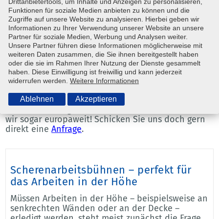
Drittanbietertools, um Inhalte und Anzeigen zu personalisieren,
Anfrage über unser
Kontaktformular
, wir
Funktionen für soziale Medien anbieten zu können und die
unterbreiten Ihnen gern ein individuelles Angebot.
Zugriffe auf unsere Website zu analysieren. Hierbei geben wir
Informationen zu Ihrer Verwendung unserer Website an unsere
Egal, ob Sie Reparatur-, Bau- oder
Partner für soziale Medien, Werbung und Analysen weiter.
Installationsarbeiten in luftiger Höhe erledigen
Unsere Partner führen diese Informationen möglicherweise mit
müssen, mit einer Scherenarbeitsbühne, die Sie
weiteren Daten zusammen, die Sie ihnen bereitgestellt haben
beispielsweise bei Steinwedel in Braunschweig
oder die sie im Rahmen Ihrer Nutzung der Dienste gesammelt
mieten können, ist dies problemlos möglich. In
haben. Diese Einwilligung ist freiwillig und kann jederzeit
unserem Repertoire befindet sich eine Vielzahl
widerrufen werden.
Weitere Informationen
unterschiedlicher Maschinen, sodass wir für
nahezu jede Tätigkeit die passende Lösung bieten
Ablehnen
Akzeptieren
können. Als Mitglied von
SYSTEM LIFT
vermieten
wir sogar europaweit! Schicken Sie uns doch gern
direkt eine
Anfrage
.
Scherenarbeitsbühnen – perfekt für
das Arbeiten in der Höhe
Müssen Arbeiten in der Höhe – beispielsweise an
senkrechten Wänden oder an der Decke –
erledigt werden, steht meist zunächst die Frage