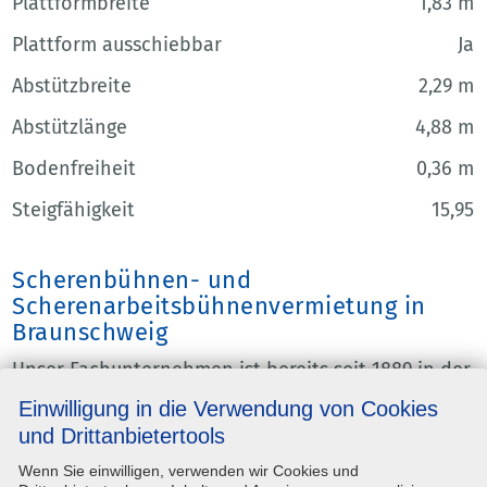
Plattformbreite
1,83 m
Plattform ausschiebbar
Ja
Abstützbreite
2,29 m
Abstützlänge
4,88 m
Bodenfreiheit
0,36 m
Steigfähigkeit
15,95
Scherenbühnen- und
Scherenarbeitsbühnenvermietung in
Braunschweig
Unser Fachunternehmen ist bereits seit 1889 in der
Branche tätig und verfügt somit über langjährige
Einwilligung in die Verwendung von Cookies
Erfahrung. Wir beraten Sie ausführlich und
empfehlen Ihnen eine passende Scherenbühne für
und Drittanbietertools
Ihre Projekte in Braunschweig, Goslar, Salzgitter
Wenn Sie einwilligen, verwenden wir Cookies und
oder anderswo. Schicken Sie uns einfach eine