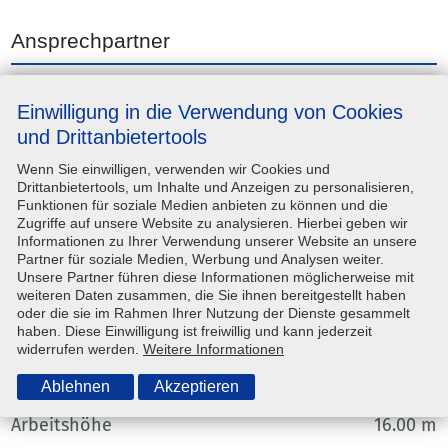
Ansprechpartner
Einwilligung in die Verwendung von Cookies
Unternehmen
Steinwedel-Vermietung e.K.
und Drittanbietertools
Adresse
Ernst-Morsch-Straße 8, 31137
Wenn Sie einwilligen, verwenden wir Cookies und
Hildesheim
Drittanbietertools, um Inhalte und Anzeigen zu personalisieren,
Funktionen für soziale Medien anbieten zu können und die
Kontaktperson
—
Zugriffe auf unsere Website zu analysieren. Hierbei geben wir
Informationen zu Ihrer Verwendung unserer Website an unsere
Telefon
(05121) 918 90 80
Partner für soziale Medien, Werbung und Analysen weiter.
Unsere Partner führen diese Informationen möglicherweise mit
E-Mail-Adresse
info@steinwedel-hildesheim.de
weiteren Daten zusammen, die Sie ihnen bereitgestellt haben
oder die sie im Rahmen Ihrer Nutzung der Dienste gesammelt
haben. Diese Einwilligung ist freiwillig und kann jederzeit
Technische Angaben
widerrufen werden.
Weitere Informationen
Ablehnen
Akzeptieren
Arbeitshöhe
16.00 m