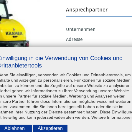
Ansprechpartner
Unternehmen
Adresse
Kontaktperson
Einwilligung in die Verwendung von Cookies und
Telefon
rittanbietertools
E-Mail-Adresse
enn Sie einwilligen, verwenden wir Cookies und Drittanbietertools, um
nhalte und Anzeigen zu personalisieren, Funktionen für soziale Medien
Technische Angaben
nbieten zu können und die Zugriffe auf unsere Website zu analysieren.
ierbei geben wir Informationen zu Ihrer Verwendung unserer Website
n unsere Partner für soziale Medien, Werbung und Analysen weiter.
nsere Partner führen diese Informationen möglicherweise mit weiteren
Antriebsart
aten zusammen, die Sie ihnen bereitgestellt haben oder die sie im
ahmen Ihrer Nutzung der Dienste gesammelt haben. Diese Einwilligun
Eigengewicht
st freiwillig und kann jederzeit widerrufen werden.
Weitere Informatione
Geländetauglichkeit
Ablehnen
Akzeptieren