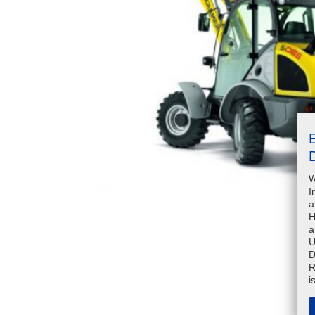
D
W
I
a
H
a
U
D
R
i