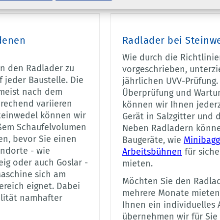
edenen
Radlader bei Steinw
Wie durch die Richtlini
n den Radlader zu
vorgeschrieben, unterzi
 jeder Baustelle. Die
jährlichen UVV-Prüfung.
 meist nach dem
Überprüfung und Wartun
rechend variieren
können wir Ihnen jederz
teinwedel können wir
Gerät in Salzgitter und 
oßem Schaufelvolumen
Neben Radladern können
en, bevor Sie einen
Baugeräte, wie
Minibagg
andorte - wie
Arbeitsbühnen
für siche
eig oder auch Goslar -
mieten.
Maschine sich am
Möchten Sie den Radlade
ereich eignet. Dabei
mehrere Monate mieten? 
lität namhafter
Ihnen ein individuelles
übernehmen wir für Sie