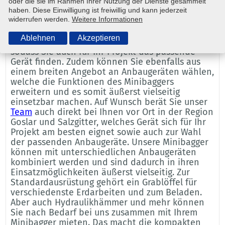
Für jedes Projekt den passenden
oder die sie im Rahmen Ihrer Nutzung der Dienste gesammelt
haben. Diese Einwilligung ist freiwillig und kann jederzeit
Minibagger mieten
widerrufen werden.
Weitere Informationen
Minibagger können Sie bei Steinwedel in den
Ablehnen
Akzeptieren
unterschiedlichsten Ausführungen mieten,
sodass Sie auch für Ihr Projekt das passende
Gerät finden. Zudem können Sie ebenfalls aus
einem breiten Angebot an Anbaugeräten wählen,
welche die Funktionen des Minibaggers
erweitern und es somit äußerst vielseitig
einsetzbar machen. Auf Wunsch berät Sie unser
Team
auch direkt bei Ihnen vor Ort in der Region
Goslar und Salzgitter, welches Gerät sich für Ihr
Projekt am besten eignet sowie auch zur Wahl
der passenden Anbaugeräte. Unsere Minibagger
können mit unterschiedlichen Anbaugeräten
kombiniert werden und sind dadurch in ihren
Einsatzmöglichkeiten äußerst vielseitig. Zur
Standardausrüstung gehört ein Grablöffel für
verschiedenste Erdarbeiten und zum Beladen.
Aber auch Hydraulikhämmer und mehr können
Sie nach Bedarf bei uns zusammen mit Ihrem
Minibagger mieten. Das macht die kompakten