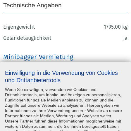
Technische Angaben
Eigengewicht
1795.00 kg
Geländetauglichkeit
Ja
Minibagger-Vermietung
Sie benötigen ein flexibles, kompaktes und
Einwilligung in die Verwendung von Cookies
vielseitig einsetzbares Gerät für Ihre Sanierungs-
oder Bauarbeiten? Dann ist womöglich ein
und Drittanbietertools
Minibagger optimal für Sie geeignet! Bei
Wenn Sie einwilligen, verwenden wir Cookies und
Steinwedel in Braunschweig finden Sie eine
Drittanbietertools, um Inhalte und Anzeigen zu personalisieren,
Vielzahl unterschiedlichster Geräte. Als Teil von
Funktionen für soziale Medien anbieten zu können und die
SYSTEM LIFT
vermieten wir sogar deutschland- und
Zugriffe auf unsere Website zu analysieren. Hierbei geben wir
europaweit. Wir freuen uns auf Ihre
Anfrage
!
Informationen zu Ihrer Verwendung unserer Website an unsere
Partner für soziale Medien, Werbung und Analysen weiter.
Unsere Partner führen diese Informationen möglicherweise mit
weiteren Daten zusammen, die Sie ihnen bereitgestellt haben