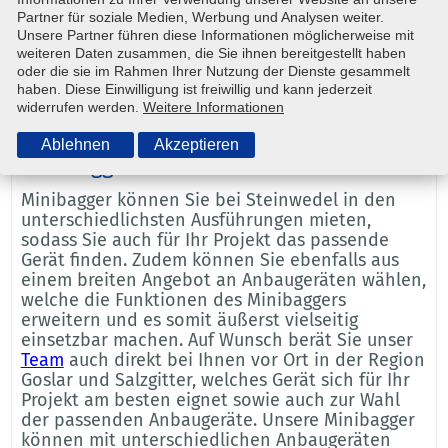
Vielzahl unterschiedlichster Geräte. Als Teil von
Partner für soziale Medien, Werbung und Analysen weiter.
Unsere Partner führen diese Informationen möglicherweise mit
SYSTEM LIFT
vermieten wir sogar deutschland- und
weiteren Daten zusammen, die Sie ihnen bereitgestellt haben
europaweit. Wir freuen uns auf Ihre
Anfrage
!
oder die sie im Rahmen Ihrer Nutzung der Dienste gesammelt
haben. Diese Einwilligung ist freiwillig und kann jederzeit
widerrufen werden.
Weitere Informationen
Für jedes Projekt den passenden
Ablehnen
Akzeptieren
Minibagger mieten
Minibagger können Sie bei Steinwedel in den
unterschiedlichsten Ausführungen mieten,
sodass Sie auch für Ihr Projekt das passende
Gerät finden. Zudem können Sie ebenfalls aus
einem breiten Angebot an Anbaugeräten wählen,
welche die Funktionen des Minibaggers
erweitern und es somit äußerst vielseitig
einsetzbar machen. Auf Wunsch berät Sie unser
Team
auch direkt bei Ihnen vor Ort in der Region
Goslar und Salzgitter, welches Gerät sich für Ihr
Projekt am besten eignet sowie auch zur Wahl
der passenden Anbaugeräte. Unsere Minibagger
können mit unterschiedlichen Anbaugeräten