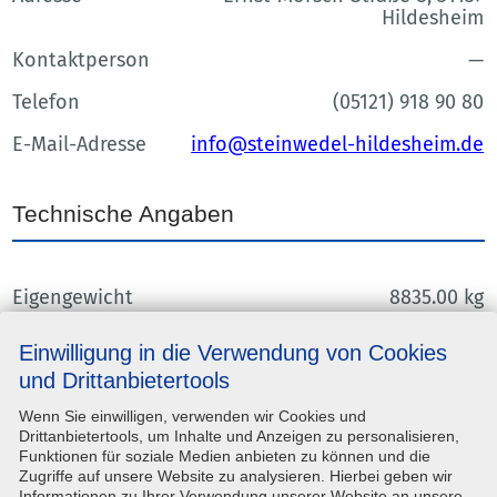
Hildesheim
Kontaktperson
—
Telefon
(05121) 918 90 80
E-Mail-Adresse
info@steinwedel-hildesheim.de
Technische Angaben
Eigengewicht
8835.00 kg
Einwilligung in die Verwendung von Cookies
Minibagger-Vermietung
und Drittanbietertools
Sie benötigen ein flexibles, kompaktes und
Wenn Sie einwilligen, verwenden wir Cookies und
vielseitig einsetzbares Gerät für Ihre Sanierungs-
Drittanbietertools, um Inhalte und Anzeigen zu personalisieren,
oder Bauarbeiten? Dann ist womöglich ein
Funktionen für soziale Medien anbieten zu können und die
Minibagger optimal für Sie geeignet! Bei
Zugriffe auf unsere Website zu analysieren. Hierbei geben wir
Steinwedel in Braunschweig finden Sie eine
Informationen zu Ihrer Verwendung unserer Website an unsere