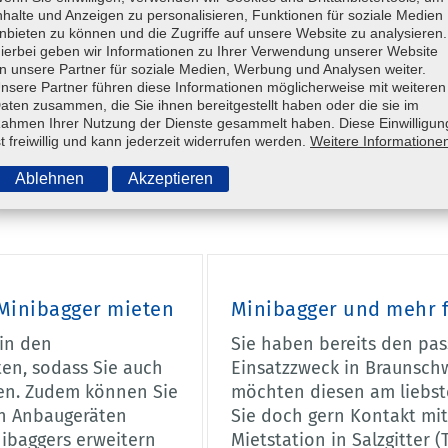
nhalte und Anzeigen zu personalisieren, Funktionen für soziale Medien
nbieten zu können und die Zugriffe auf unsere Website zu analysieren.
ierbei geben wir Informationen zu Ihrer Verwendung unserer Website
n unsere Partner für soziale Medien, Werbung und Analysen weiter.
Minibagger-Vermietung
nsere Partner führen diese Informationen möglicherweise mit weiteren
aten zusammen, die Sie ihnen bereitgestellt haben oder die sie im
mpaktes und vielseitig einsetzbares Gerät für Ihre San
ahmen Ihrer Nutzung der Dienste gesammelt haben. Diese Einwilligun
er optimal für Sie geeignet! Bei Steinwedel in Brauns
st freiwillig und kann jederzeit widerrufen werden.
Weitere Informatione
äte. Als Teil von
SYSTEM LIFT
vermieten wir sogar deut
Ablehnen
Akzeptieren
 Minibagger mieten
Minibagger und mehr f
in den
Sie haben bereits den pas
en, sodass Sie auch
Einsatzzweck in Braunsch
den. Zudem können Sie
möchten diesen am liebs
an Anbaugeräten
Sie doch gern Kontakt mi
ibaggers erweitern
Mietstation in Salzgitter (T