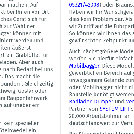
zbar machen. Auf
05321/42308
) oder Braunsc
kt bei Ihnen vor Ort
Haben wir Ihr Wunschgerät 
lches Gerät sich für
dies kein Problem dar. Al
h zur Wahl der
wir Zugriff auf die Fuhrpa
agger können mit
So können wir Ihnen das 
iniert werden und
gewünschten Zeitpunkt und
eiten äußerst
Auch nächstgrößere Modell
t ein Grablöffel für
Werfen Sie hierfür einfach
eladen. Aber auch
Mobilbagger
. Diese Model
 nach Bedarf bei uns
gewerblichen Bereich auf 
. Das macht die
unwegsamem Gelände zum E
oundern. Gleichzeitig
oder Mobilbagger nicht die
chweig, Goslar oder
Baustelle benötigt werden
inem Raupenfahrwerk
Radlader
,
Dumper
und
Ver
uch auf unebenem
Partner von
SYSTEM LIFT
s
20.000 Arbeitsbühnen an 
kein spezieller
deutschlandweit zur Verfü
 Steinwedel ein