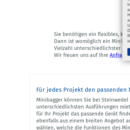
I
a
H
a
U
D
Sie benötigen ein flexibles, ko
R
Dann ist womöglich ein Minibagg
i
Vielzahl unterschiedlichster Ger
Wir freuen uns auf Ihre
Anfrage
!
Für jedes Projekt den passenden
Minibagger können Sie bei Steinwedel 
unterschiedlichsten Ausführungen miet
für Ihr Projekt das passende Gerät fin
ebenfalls aus einem breiten Angebot 
wählen, welche die Funktionen des Min