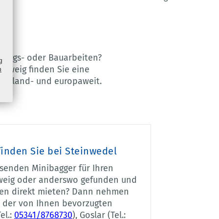
ierungs- oder Bauarbeiten?
g
chweig finden Sie eine
n
schland- und europaweit.
inden Sie bei Steinwedel
senden Minibagger für Ihren
weig oder anderswo gefunden und
ten direkt mieten? Dann nehmen
t der von Ihnen bevorzugten
el.:
05341/8768730
), Goslar (Tel.: