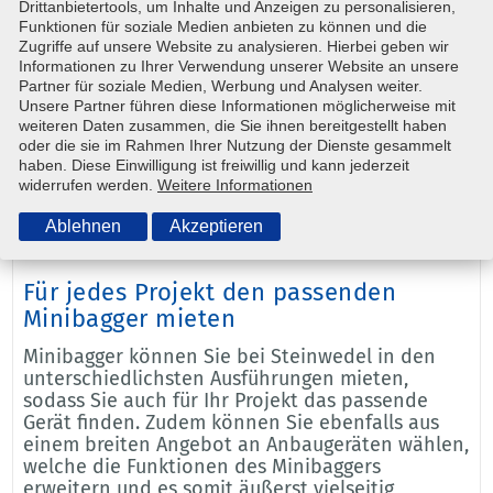
Minibagger-Vermietung
Drittanbietertools, um Inhalte und Anzeigen zu personalisieren,
Funktionen für soziale Medien anbieten zu können und die
Sie benötigen ein flexibles, kompaktes und
Zugriffe auf unsere Website zu analysieren. Hierbei geben wir
vielseitig einsetzbares Gerät für Ihre Sanierungs-
Informationen zu Ihrer Verwendung unserer Website an unsere
Partner für soziale Medien, Werbung und Analysen weiter.
oder Bauarbeiten? Dann ist womöglich ein
Unsere Partner führen diese Informationen möglicherweise mit
Minibagger optimal für Sie geeignet! Bei
weiteren Daten zusammen, die Sie ihnen bereitgestellt haben
Steinwedel in Braunschweig finden Sie eine
oder die sie im Rahmen Ihrer Nutzung der Dienste gesammelt
Vielzahl unterschiedlichster Geräte. Als Teil von
haben. Diese Einwilligung ist freiwillig und kann jederzeit
SYSTEM LIFT
vermieten wir sogar deutschland- und
widerrufen werden.
Weitere Informationen
europaweit. Wir freuen uns auf Ihre
Anfrage
!
Ablehnen
Akzeptieren
Für jedes Projekt den passenden
Minibagger mieten
Minibagger können Sie bei Steinwedel in den
unterschiedlichsten Ausführungen mieten,
sodass Sie auch für Ihr Projekt das passende
Gerät finden. Zudem können Sie ebenfalls aus
einem breiten Angebot an Anbaugeräten wählen,
welche die Funktionen des Minibaggers
erweitern und es somit äußerst vielseitig