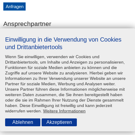
Anfragen
Ansprechpartner
Einwilligung in die Verwendung von Cookies
Unternehmen
Steinwedel-Vermietung e.K.
und Drittanbietertools
Wenn Sie einwilligen, verwenden wir Cookies und
Adresse
Ernst-Morsch-Straße 8, 31137
Drittanbietertools, um Inhalte und Anzeigen zu personalisieren,
Hildesheim
Funktionen für soziale Medien anbieten zu können und die
Zugriffe auf unsere Website zu analysieren. Hierbei geben wir
Kontaktperson
—
Informationen zu Ihrer Verwendung unserer Website an unsere
Partner für soziale Medien, Werbung und Analysen weiter.
Telefon
(05121) 918 90 80
Unsere Partner führen diese Informationen möglicherweise mit
weiteren Daten zusammen, die Sie ihnen bereitgestellt haben
E-Mail-Adresse
info@steinwedel-hildesheim.de
oder die sie im Rahmen Ihrer Nutzung der Dienste gesammelt
haben. Diese Einwilligung ist freiwillig und kann jederzeit
widerrufen werden.
Weitere Informationen
Technische Angaben
Ablehnen
Akzeptieren