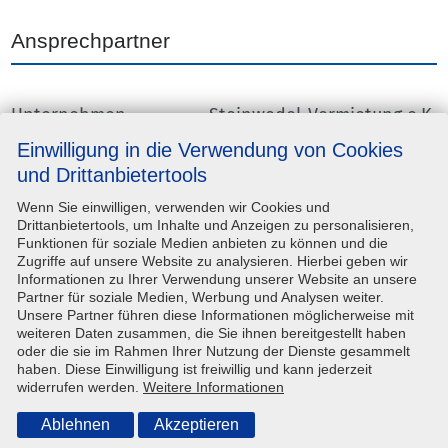
Ansprechpartner
Unternehmen
Steinwedel-Vermietung e.K.
Einwilligung in die Verwendung von Cookies
Adresse
Ernst-Morsch-Straße 8, 31137
Hildesheim
und Drittanbietertools
Wenn Sie einwilligen, verwenden wir Cookies und
Kontaktperson
—
Drittanbietertools, um Inhalte und Anzeigen zu personalisieren,
Funktionen für soziale Medien anbieten zu können und die
Telefon
(05121) 918 90 80
Zugriffe auf unsere Website zu analysieren. Hierbei geben wir
Informationen zu Ihrer Verwendung unserer Website an unsere
E-Mail-Adresse
info@steinwedel-hildesheim.de
Partner für soziale Medien, Werbung und Analysen weiter.
Unsere Partner führen diese Informationen möglicherweise mit
weiteren Daten zusammen, die Sie ihnen bereitgestellt haben
Technische Angaben
oder die sie im Rahmen Ihrer Nutzung der Dienste gesammelt
haben. Diese Einwilligung ist freiwillig und kann jederzeit
widerrufen werden.
Weitere Informationen
Arbeitshöhe
10.00 m
Ablehnen
Akzeptieren