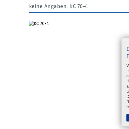
keine Angaben, KC 70-4
D
W
I
a
H
a
U
D
R
i