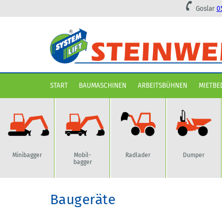
Goslar
0
Navigation überspringen
START
BAUMASCHINEN
ARBEITSBÜHNEN
MIETBE
Minibagger
Radlader
Dumper
Mobil-
bagger
Baugeräte